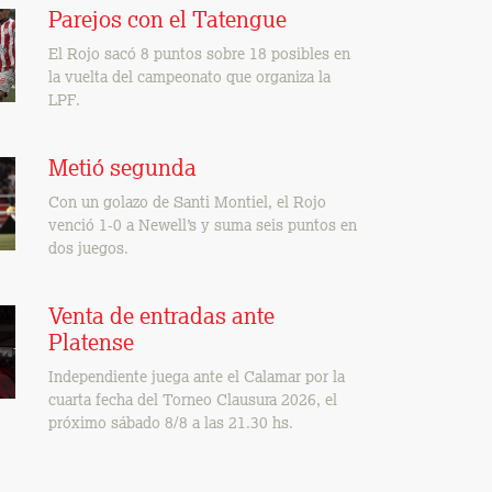
Parejos con el Tatengue
El Rojo sacó 8 puntos sobre 18 posibles en
la vuelta del campeonato que organiza la
LPF.
Metió segunda
Con un golazo de Santi Montiel, el Rojo
venció 1-0 a Newell’s y suma seis puntos en
dos juegos.
Venta de entradas ante
Platense
Independiente juega ante el Calamar por la
cuarta fecha del Torneo Clausura 2026, el
próximo sábado 8/8 a las 21.30 hs.