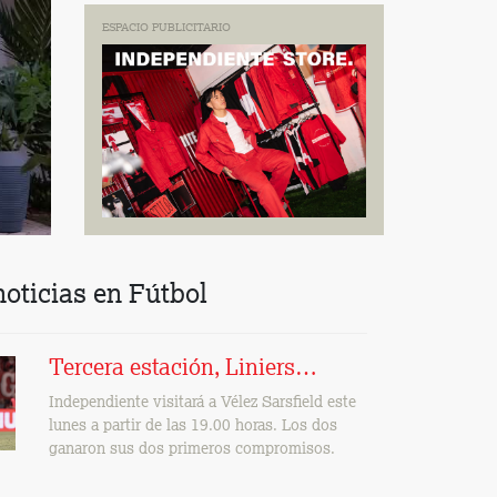
ESPACIO PUBLICITARIO
oticias en Fútbol
Tercera estación, Liniers…
Independiente visitará a Vélez Sarsfield este
lunes a partir de las 19.00 horas. Los dos
ganaron sus dos primeros compromisos.