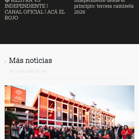
🔴 RIESTRA VS
Independiente desde el
INDEPENDIENTE |
principio: tercera camiseta
CANAL OFICIAL | ACÁ EL
2026
ROJO
Más noticias
ACTUALIDAD ROJA