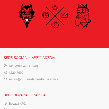
·
SEDE SOCIAL
AVELLANEDA:
Av. Mitre 470 (1870).
4229-7600
socios@clubaindependiente.com.ar
·
SEDE BOYACA
CAPITAL:
Boyacá 470.