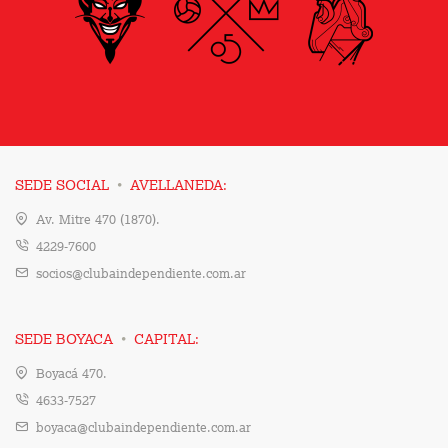
·
SEDE SOCIAL
AVELLANEDA:
Av. Mitre 470 (1870).
4229-7600
socios@clubaindependiente.com.ar
·
SEDE BOYACA
CAPITAL:
Boyacá 470.
4633-7527
boyaca@clubaindependiente.com.ar