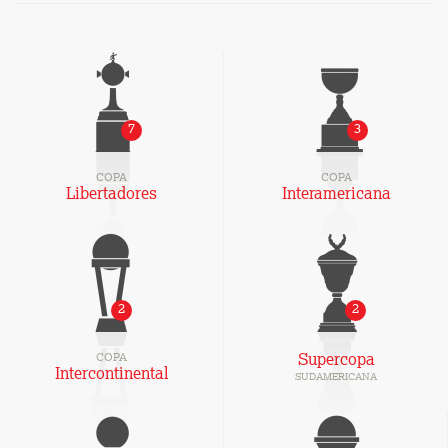
7
3
COPA
COPA
Libertadores
Interamericana
2
2
COPA
Supercopa
Intercontinental
SUDAMERICANA