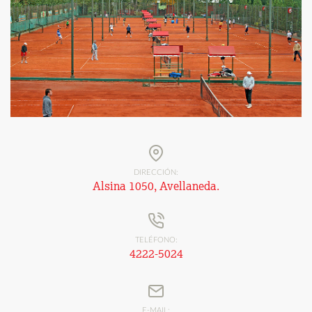
DIRECCIÓN:
Alsina 1050, Avellaneda.
TELÉFONO:
4222-5024
E-MAIL: