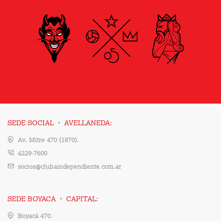
·
SEDE SOCIAL
AVELLANEDA:
Av. Mitre 470 (1870).
4229-7600
socios@clubaindependiente.com.ar
·
SEDE BOYACA
CAPITAL:
Boyacá 470.