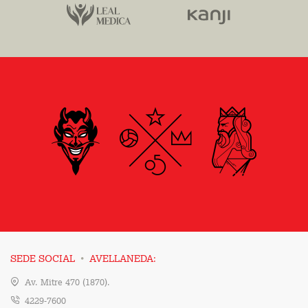
·
SEDE SOCIAL
AVELLANEDA:
Av. Mitre 470 (1870).
4229-7600