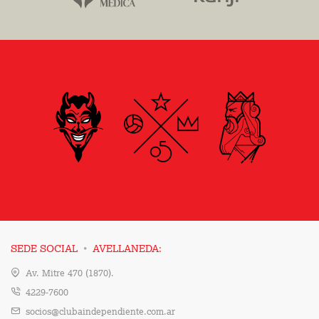
·
SEDE SOCIAL
AVELLANEDA:
Av. Mitre 470 (1870).
4229-7600
socios@clubaindependiente.com.ar