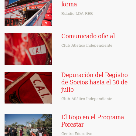
forma
Estadio LDA-REB
Comunicado oficial
Club Atlético Independiente
Depuración del Registro
de Socios hasta el 30 de
julio
Club Atlético Independiente
El Rojo en el Programa
Forestar
Centro Educativo