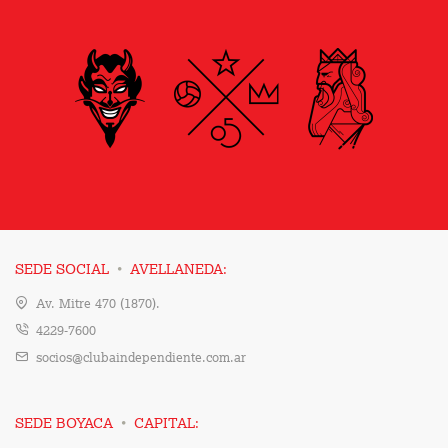
·
SEDE SOCIAL
AVELLANEDA:
Av. Mitre 470 (1870).
4229-7600
socios@clubaindependiente.com.ar
·
SEDE BOYACA
CAPITAL: