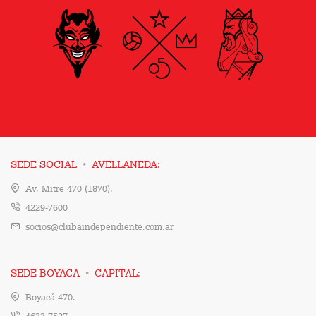
·
SEDE SOCIAL
AVELLANEDA:
Av. Mitre 470 (1870).
4229-7600
socios@clubaindependiente.com.ar
·
SEDE BOYACA
CAPITAL:
Boyacá 470.