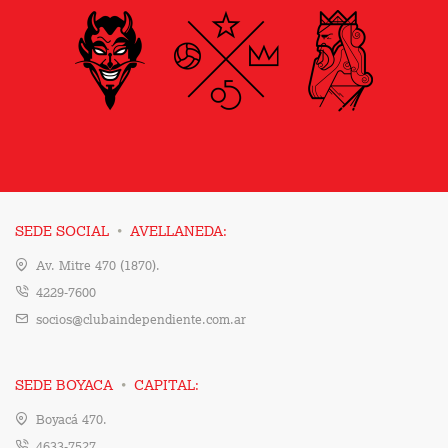
·
SEDE SOCIAL
AVELLANEDA:
Av. Mitre 470 (1870).
4229-7600
socios@clubaindependiente.com.ar
·
SEDE BOYACA
CAPITAL:
Boyacá 470.
4633-7527