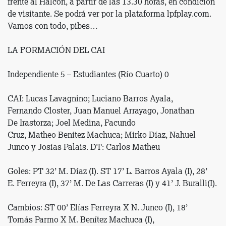
frente al Halcón, a partir de las 13.30 horas, en condición
de visitante. Se podrá ver por la plataforma lpfplay.com.
Vamos con todo, pibes…
LA FORMACIÓN DEL CAI
Independiente 5 – Estudiantes (Río Cuarto) 0
CAI: Lucas Lavagnino; Luciano Barros Ayala,
Fernando Closter, Juan Manuel Arrayago, Jonathan
De Irastorza; Joel Medina, Facundo
Cruz, Matheo Benítez Machuca; Mirko Díaz, Nahuel
Junco y Josías Palais. DT: Carlos Matheu
Goles: PT 32’ M. Díaz (I). ST 17’ L. Barros Ayala (I), 28’
E. Ferreyra (I), 37’ M. De Las Carreras (I) y 41’ J. Buralli(I).
Cambios: ST 00’ Elías Ferreyra X N. Junco (I), 18’
Tomás Parmo X M. Benítez Machuca (I),