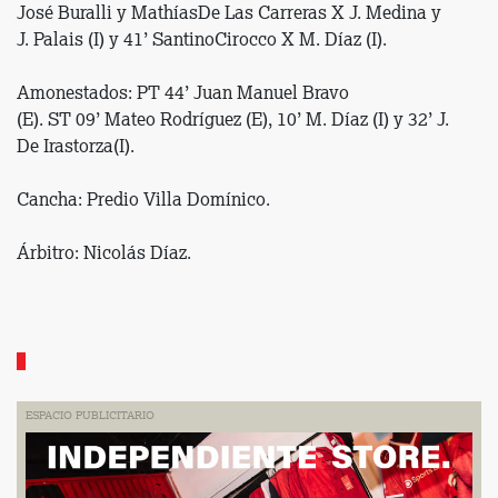
José Buralli y MathíasDe Las Carreras X J. Medina y
J. Palais (I) y 41’ SantinoCirocco X M. Díaz (I).
Amonestados: PT 44’ Juan Manuel Bravo
(E). ST 09’ Mateo Rodríguez (E), 10’ M. Díaz (I) y 32’ J.
De Irastorza(I).
Cancha: Predio Villa Domínico.
Árbitro: Nicolás Díaz.
ESPACIO PUBLICITARIO