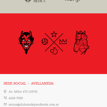
·
SEDE SOCIAL
AVELLANEDA:
Av. Mitre 470 (1870).
4229-7600
socios@clubaindependiente.com.ar