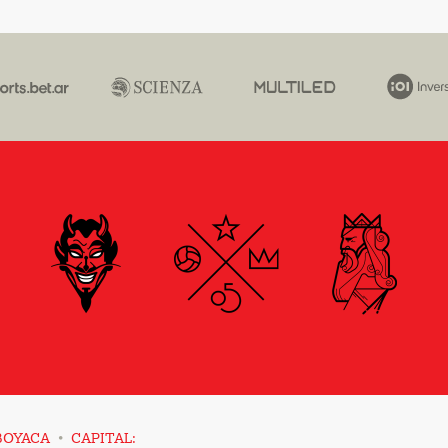
·
BOYACA
CAPITAL: