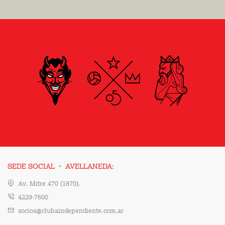
·
SEDE SOCIAL
AVELLANEDA:
Av. Mitre 470 (1870).
4229-7600
socios@clubaindependiente.com.ar