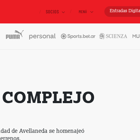
SOCIOS
Entradas
Digit
MENÚ
L COMPLEJO
iudad de Avellaneda se homenajeó
terrenos.