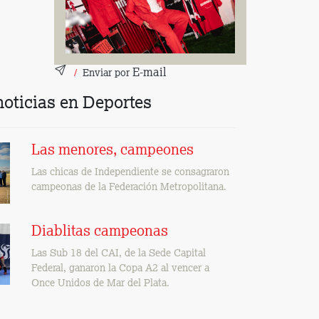
Twitter
Compartir en
Facebook
Compartir en
WhatsApp
Enviar por
E-mail
Enviar por
noticias en Deportes
Las menores, campeones
Las chicas de Independiente se consagraron
campeonas de la Federación Metropolitana.
Diablitas campeonas
Las Sub 18 del CAI, de la Sede Capital
Federal, ganaron la Copa A2 al vencer a
Once Unidos de Mar del Plata.