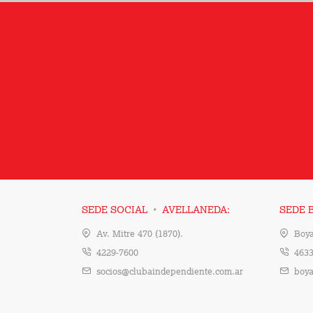
·
SEDE SOCIAL
AVELLANEDA:
SEDE 
Av. Mitre 470 (1870).
Boya
4229-7600
4633
socios@clubaindependiente.com.ar
boya