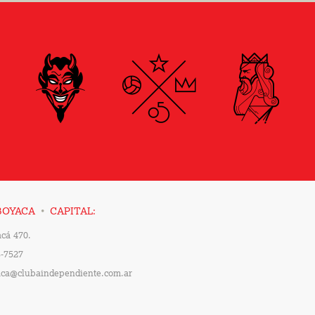
·
BOYACA
CAPITAL:
cá 470.
-7527
ca@clubaindependiente.com.ar