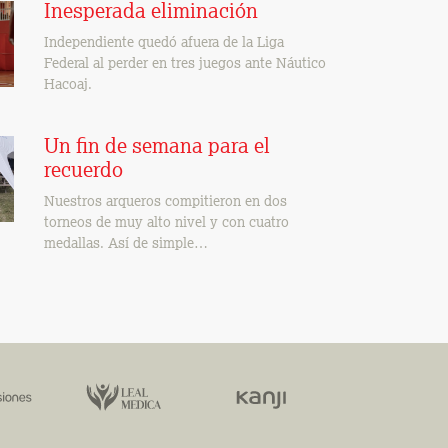
Inesperada eliminación
Independiente quedó afuera de la Liga
Federal al perder en tres juegos ante Náutico
Hacoaj.
Un fin de semana para el
recuerdo
Nuestros arqueros compitieron en dos
torneos de muy alto nivel y con cuatro
medallas. Así de simple…