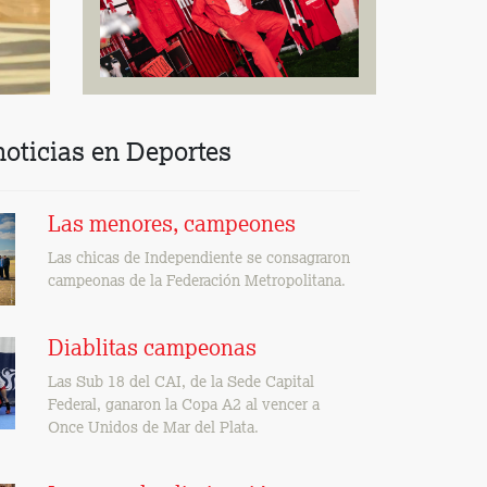
noticias en Deportes
Las menores, campeones
Las chicas de Independiente se consagraron
campeonas de la Federación Metropolitana.
Diablitas campeonas
Las Sub 18 del CAI, de la Sede Capital
Federal, ganaron la Copa A2 al vencer a
Once Unidos de Mar del Plata.