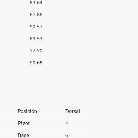
83-64
67-86
90-57
89-53
77-70
90-68
Posición
Dorsal
Pivot
4
Base
6