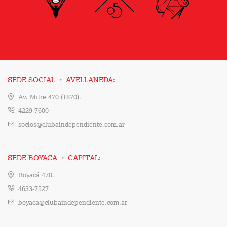
·
SEDE SOCIAL
AVELLANEDA:
Av. Mitre 470 (1870).
4229-7600
socios@clubaindependiente.com.ar
·
SEDE BOYACA
CAPITAL:
Boyacá 470.
4633-7527
boyaca@clubaindependiente.com.ar